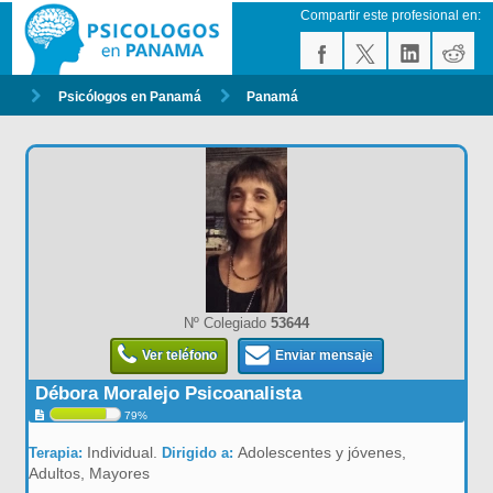
Compartir este profesional en:
Psicólogos en Panamá
Panamá
Nº Colegiado
53644
Ver teléfono
Enviar mensaje
Débora Moralejo Psicoanalista
79%
Individual.
Adolescentes y jóvenes,
Terapia:
Dirigido a:
Adultos, Mayores