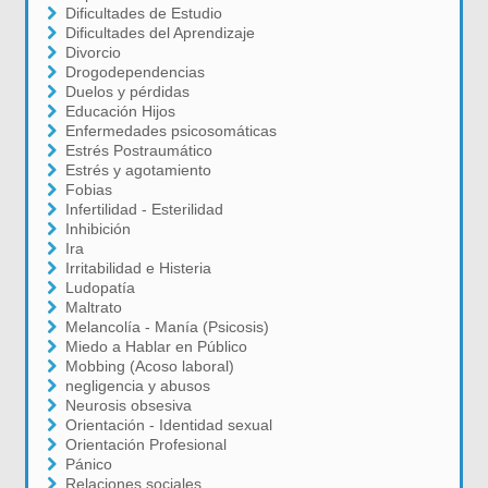
Dificultades de Estudio
Dificultades del Aprendizaje
Divorcio
Drogodependencias
Duelos y pérdidas
Educación Hijos
Enfermedades psicosomáticas
Estrés Postraumático
Estrés y agotamiento
Fobias
Infertilidad - Esterilidad
Inhibición
Ira
Irritabilidad e Histeria
Ludopatía
Maltrato
Melancolía - Manía (Psicosis)
Miedo a Hablar en Público
Mobbing (Acoso laboral)
negligencia y abusos
Neurosis obsesiva
Orientación - Identidad sexual
Orientación Profesional
Pánico
Relaciones sociales