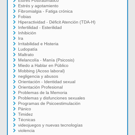
Estrés Postraumático
Estrés y agotamiento
Fibromialgia - Fatiga crónica
Fobias
Hiperactividad - Déficit Atención (TDA-H)
Infertilidad - Esterilidad
Inhibición
Ira
Irritabilidad e Histeria
Ludopatía
Maltrato
Melancolía - Manía (Psicosis)
Miedo a Hablar en Público
Mobbing (Acoso laboral)
negligencia y abusos
Orientación - Identidad sexual
Orientación Profesional
Problemas de la Memoria
Problemas y disfunciones sexuales
Programas de Psicoestimulación
Pánico
Timidez
Técnicas
videojuegos y nuevas tecnologías
violencia