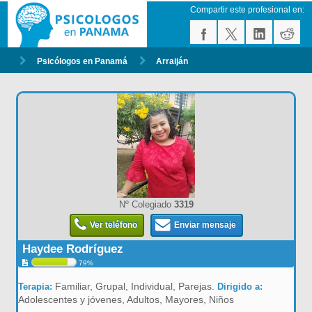
Compartir este profesional en:
Psicólogos en Panamá
Arraiján
Nº Colegiado
3319
Ver teléfono
Enviar mensaje
Haydee Rodríguez
79%
Familiar, Grupal, Individual, Parejas.
Terapia:
Dirigido a:
Adolescentes y jóvenes, Adultos, Mayores, Niños