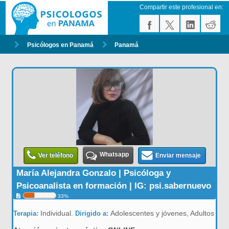
Compartir este profesional en:
Psicólogos en Panamá
Panamá
Whatsapp
Ver teléfono
Enviar mensaje
María Alejandra Gonzalo | Psicóloga y
Psicoanalista en formación | IG: psi.sabernuevo
33%
Individual.
Adolescentes y jóvenes, Adultos
Terapia:
Dirigido a: