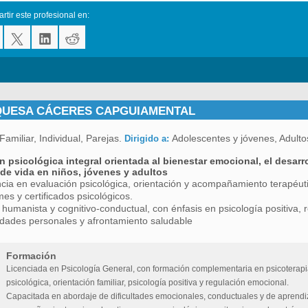
tir este profesional en:
UESA CÁCERES CAPGUIAMENTAL
Familiar, Individual, Parejas.
Adolescentes y jóvenes, Adulto
Dirigido a:
n psicológica integral orientada al bienestar emocional, el desarr
 de vida en niños, jóvenes y adultos
cia en evaluación psicológica, orientación y acompañamiento terapéutic
mes y certificados psicológicos.
humanista y cognitivo-conductual, con énfasis en psicología positiva, 
idades personales y afrontamiento saludable
Formación
Licenciada en Psicología General, con formación complementaria en psicoterapia
psicológica, orientación familiar, psicología positiva y regulación emocional.
Capacitada en abordaje de dificultades emocionales, conductuales y de aprendi