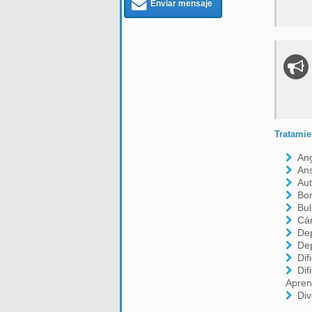
Enviar mensaje
Tratamie
Ang
An
Aut
Bor
Bul
Cá
De
De
Dif
Dif
Apren
Div