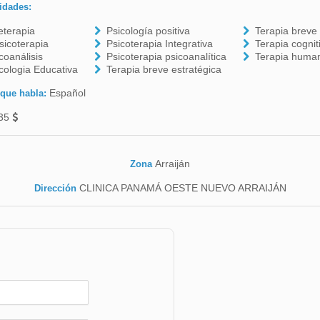
idades:
eterapia
Psicología positiva
Terapia breve 
icoterapia
Psicoterapia Integrativa
Terapia cognit
coanálisis
Psicoterapia psicoanalítica
Terapia human
cologia Educativa
Terapia breve estratégica
Español
 que habla:
35
Arraiján
Zona
CLINICA PANAMÁ OESTE NUEVO ARRAIJÁN
Dirección