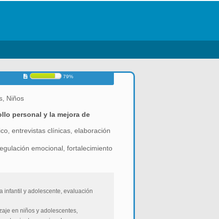
79%
s, Niños
ollo personal y la mejora de
o, entrevistas clínicas, elaboración
regulación emocional, fortalecimiento
 infantil y adolescente, evaluación
zaje en niños y adolescentes,