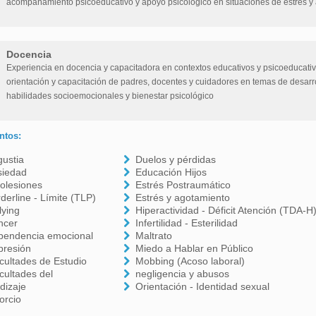
acompañamiento psicoeducativo y apoyo psicológico en situaciones de estrés y
Docencia
Experiencia en docencia y capacitadora en contextos educativos y psicoeducativ
orientación y capacitación de padres, docentes y cuidadores en temas de desarr
habilidades socioemocionales y bienestar psicológico
ntos:
ustia
Duelos y pérdidas
siedad
Educación Hijos
olesiones
Estrés Postraumático
derline - Límite (TLP)
Estrés y agotamiento
lying
Hiperactividad - Déficit Atención (TDA-H
ncer
Infertilidad - Esterilidad
pendencia emocional
Maltrato
presión
Miedo a Hablar en Público
icultades de Estudio
Mobbing (Acoso laboral)
icultades del
negligencia y abusos
dizaje
Orientación - Identidad sexual
orcio