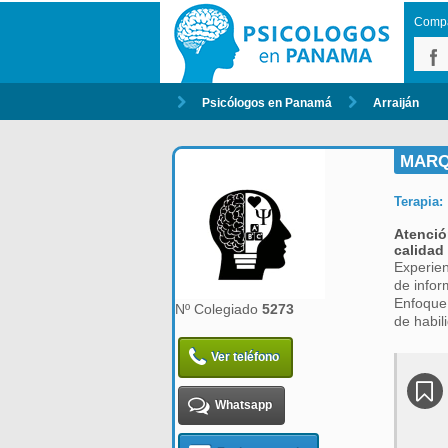
Compar
Psicólogos en Panamá
Arraiján
MARQ
Terapia:
Atenció
calidad
Experien
de infor
Enfoque 
Nº Colegiado
5273
de habil
Ver teléfono
Whatsapp