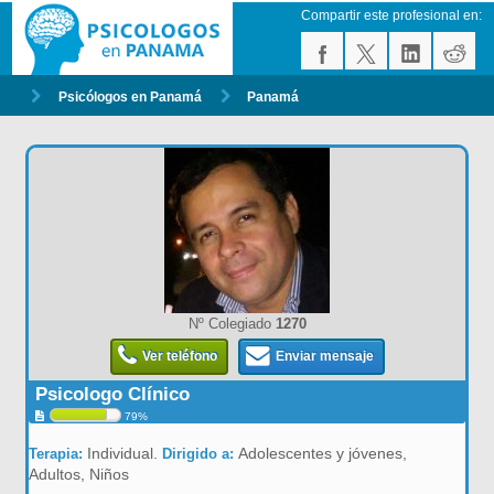
Compartir este profesional en:
Psicólogos en Panamá
Panamá
Nº Colegiado
1270
Ver teléfono
Enviar mensaje
Psicologo Clínico
79%
Individual.
Adolescentes y jóvenes,
Terapia:
Dirigido a:
Adultos, Niños