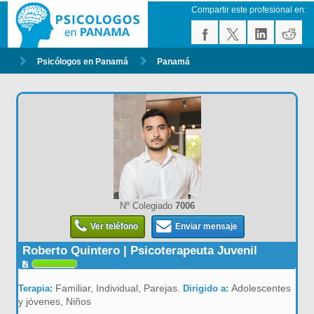
Compartir este profesional en:
Psicólogos en Panamá
Panamá
Nº Colegiado
7006
Ver teléfono
Enviar mensaje
Roberto Quintero | Psicoterapeuta Juvenil
Familiar, Individual, Parejas.
Adolescentes
Terapia:
Dirigido a:
y jóvenes, Niños