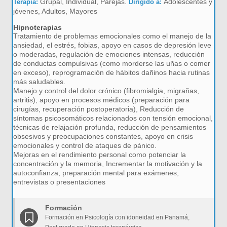
Grupal, Individual, Parejas.
Adolescentes y
Terapia:
Dirigido a:
jóvenes, Adultos, Mayores
Hipnoterapias
Tratamiento de problemas emocionales como el manejo de la
ansiedad, el estrés, fobias, apoyo en casos de depresión leve
o moderadas, regulación de emociones intensas, reducción
de conductas compulsivas (como morderse las uñas o comer
en exceso), reprogramación de hábitos dañinos hacia rutinas
más saludables.
Manejo y control del dolor crónico (fibromialgia, migrañas,
artritis), apoyo en procesos médicos (preparación para
cirugías, recuperación postoperatoria), Reducción de
síntomas psicosomáticos relacionados con tensión emocional,
técnicas de relajación profunda, reducción de pensamientos
obsesivos y preocupaciones constantes, apoyo en crisis
emocionales y control de ataques de pánico.
Mejoras en el rendimiento personal como potenciar la
concentración y la memoria, Incrementar la motivación y la
autoconfianza, preparación mental para exámenes,
entrevistas o presentaciones
Formación
Formación en Psicología con idoneidad en Panamá,