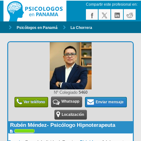
Compartir este profesional en:
Psicólogos en Panamá
La Chorrera
Nº Colegiado
5460
Whatsapp
Ver teléfono
Enviar mensaje
Localización
Rubén Méndez- Psicólogo Hipnoterapeuta