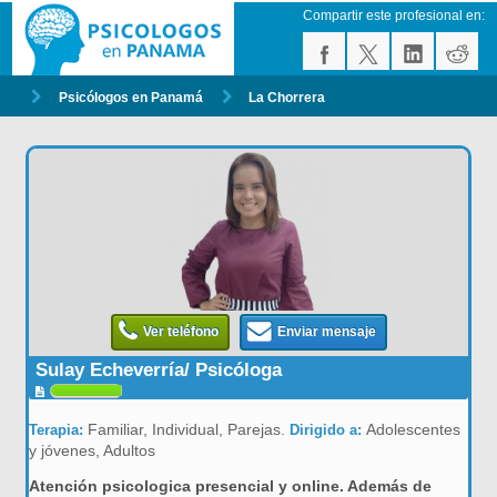
Compartir este profesional en:
Psicólogos en Panamá
La Chorrera
Ver teléfono
Enviar mensaje
Sulay Echeverría/ Psicóloga
Familiar, Individual, Parejas.
Adolescentes
Terapia:
Dirigido a:
y jóvenes, Adultos
Atención psicologica presencial y online. Además de